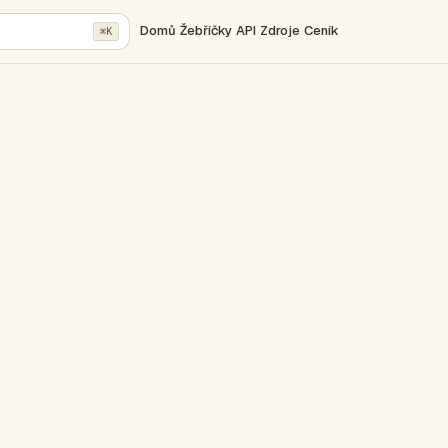
Domů
Žebříčky
API
Zdroje
Ceník
⌘K