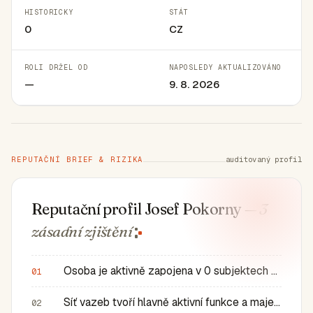
HISTORICKY
STÁT
0
CZ
ROLI DRŽEL OD
NAPOSLEDY AKTUALIZOVÁNO
—
9. 8. 2026
REPUTAČNÍ BRIEF & RIZIKA
auditovaný profil
Reputační profil Josef Pokorny
— 3
zásadní
zjištění
Osoba je aktivně zapojena v 0 subjektech a má 0 historic…
01
Síť vazeb tvoří hlavně aktivní funkce a majetkové role v…
02