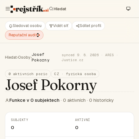
Sledovat osobu
Vidět síť
Sdílet profil
Reputační audit
Josef
synced 9. 8. 2026 · ARES ·
Hledat
›
Osoby
›
Pokorny
Justice.cz
0 aktivních pozic
CZ · fyzická osoba
Josef Pokorny
Funkce v 0 subjektech
· 0 aktivních · 0 historicky
SUBJEKTY
AKTIVNÍ
0
0