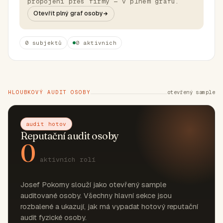
propojení přes firmy — v plném grafu.
Otevřít plný graf osoby
0 subjektů
0 aktivních
HLOUBKOVÝ AUDIT OSOBY
otevřený sample
audit hotov
Reputační audit osoby
0
aktivních rolí
Josef Pokorny slouží jako otevřený sample
auditované osoby. Všechny hlavní sekce jsou
rozbalené a ukazují, jak má vypadat hotový reputační
audit fyzické osoby.