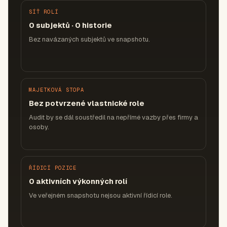
SÍŤ ROLÍ
0 subjektů · 0 historie
Bez navázaných subjektů ve snapshotu.
MAJETKOVÁ STOPA
Bez potvrzené vlastnické role
Audit by se dál soustředil na nepřímé vazby přes firmy a
osoby.
ŘÍDICÍ POZICE
0 aktivních výkonných rolí
Ve veřejném snapshotu nejsou aktivní řídicí role.