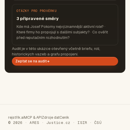
OTÁZKY PRO PROVĚRKU
3 připravené směry
Kde má Josef Pokorny nejvýznamnější aktivní role? ·
Které firmy ho propojují s dalšími subjekty? · Co ověřit
před reputačním rozhodnutím?
Audit je v této ukázce otevřený včetně briefu, rolí,
historických vazeb a grafu propojení.
Zeptat se na audit
rejstřík.ai
MCP & API
Zdroje dat
Ceník
© 2026 · ARES · Justice.cz · ISIR · ČSÚ