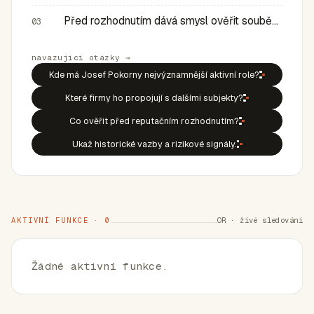
Před rozhodnutím dává smysl ověřit souběh rolí, historic…
03
navazující otázky →
Kde má Josef Pokorny nejvýznamnější aktivní role?
Které firmy ho propojují s dalšími subjekty?
Co ověřit před reputačním rozhodnutím?
Ukaž historické vazby a rizikové signály.
AKTIVNÍ FUNKCE · 0
OR · živé sledování
Žádné aktivní funkce.