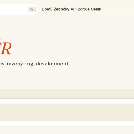
Domů
Žebříčky
API
Zdroje
Ceník
⌘K
ČR
by, inženýring, development.