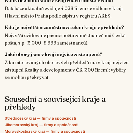
Kolik firem má sídlo v kraji Hlavní město Praha?
Databáze aktuálně eviduje 4 036 firem se sídlem v kraji
Hlavní město Praha podle zápisu v registru ARES.
Kdo je největším zaměstnavatelem kraje v přehledu?
Nejvyšší evidované pásmo počtu zaměstnanců má Česká
pošta, s.p. (5 000–9 999 zaměstnanců).
Jaké obory jsou v kraji nejvíce zastoupené?
Z kurátorovaných oborových přehledů má v kraji nejvíce
zástupců Reality a development v ČR (300 firem); výběry
se mohou překrývat.
Sousední a související kraje a
přehledy
Středočeský kraj — firmy a společnosti
Jihomoravský kraj — firmy a společnosti
Moravskoslezský kraj — firmy a společnosti