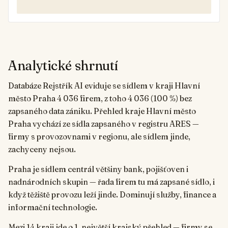
Analytické shrnutí
Databáze Rejstřík AI eviduje se sídlem v kraji Hlavní
město Praha 4 036 firem, z toho 4 036 (100 %) bez
zapsaného data zániku. Přehled kraje Hlavní město
Praha vychází ze sídla zapsaného v registru ARES —
firmy s provozovnami v regionu, ale sídlem jinde,
zachyceny nejsou.
Praha je sídlem centrál většiny bank, pojišťoven i
nadnárodních skupin — řada firem tu má zapsané sídlo, i
když těžiště provozu leží jinde. Dominují služby, finance a
informační technologie.
Mezi 14 kraji jde o 1. největší krajský přehled — firmy se