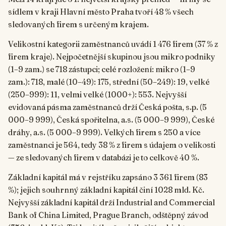
sídlem v kraji Hlavní město Praha tvoří 48 % všech
sledovaných firem s určeným krajem.
Velikostní kategorii zaměstnanců uvádí 1 476 firem (37 % z
firem kraje). Nejpočetnější skupinou jsou mikro podniky
(1–9 zam.) se 718 zástupci; celé rozložení: mikro (1–9
zam.): 718, malé (10–49): 175, střední (50–249): 19, velké
(250–999): 11, velmi velké (1000+): 553. Nejvyšší
evidovaná pásma zaměstnanců drží Česká pošta, s.p. (5
000–9 999), Česká spořitelna, a.s. (5 000–9 999), České
dráhy, a.s. (5 000–9 999). Velkých firem s 250 a více
zaměstnanci je 564, tedy 38 % z firem s údajem o velikosti
— ze sledovaných firem v databázi je to celkově 40 %.
Základní kapitál má v rejstříku zapsáno 3 361 firem (83
%); jejich souhrnný základní kapitál činí 1028 mld. Kč.
Nejvyšší základní kapitál drží Industrial and Commercial
Bank of China Limited, Prague Branch, odštěpný závod