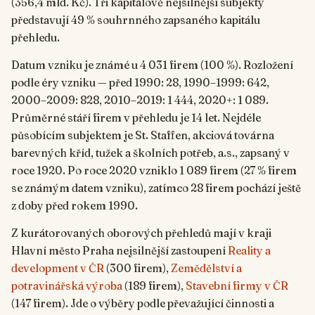
(356,4 mld. Kč). Tři kapitálově nejsilnější subjekty
představují 49 % souhrnného zapsaného kapitálu
přehledu.
Datum vzniku je známé u 4 031 firem (100 %). Rozložení
podle éry vzniku — před 1990: 28, 1990–1999: 642,
2000–2009: 828, 2010–2019: 1 444, 2020+: 1 089.
Průměrné stáří firem v přehledu je 14 let. Nejdéle
působícím subjektem je St. Staffen, akciová továrna
barevných kříd, tužek a školních potřeb, a.s., zapsaný v
roce 1920. Po roce 2020 vzniklo 1 089 firem (27 % firem
se známým datem vzniku), zatímco 28 firem pochází ještě
z doby před rokem 1990.
Z kurátorovaných oborových přehledů mají v kraji
Hlavní město Praha nejsilnější zastoupení
Reality a
development v ČR
(300 firem),
Zemědělství a
potravinářská výroba
(189 firem),
Stavební firmy v ČR
(147 firem). Jde o výběry podle převažující činnosti a