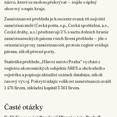
názvu, které se mohou překrývat — nejde o úplný
oborový soupis kraje.
Zaměstnanost přehledu je koncentrovaná: tři největší
zaměstnavatelé (Česká pošta, s.p., Česká spořitelna, a.s.,
České dráhy, a.s.) představují 2 % součtu dolních hranic
zaměstnaneckých pásem všech firem přehledu — jde o
orientační proxy zaměstnanosti, protože registr eviduje
pásma, nikoli přesné počty.
Statistika přehledu „Hlavní město Praha“ vychází z
registru ekonomických subjektů ARES a obchodního
rejstříku a popisuje aktuální snímek databáze, nikoli
časový vývoj. Pokrytí údajů: velikost zaměstnanců uvádí
1 476 firem, základní kapitál 3 361 firem.
Časté otázky