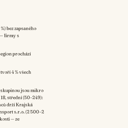
0 %) bez zapsaného
 — firmy s
region prochází
 tvoří 4 % všech
í skupinou jsou mikro
 18, střední (50–249):
nců drží Krajská
nsport s.r.o. (2 500–2
kosti — ze