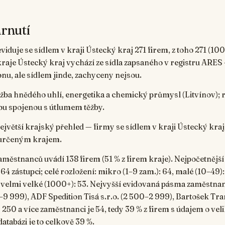
rnutí
eviduje se sídlem v kraji Ústecký kraj 271 firem, z toho 271 (10
kraje Ústecký kraj vychází ze sídla zapsaného v registru ARES
u, ale sídlem jinde, zachyceny nejsou.
žba hnědého uhlí, energetika a chemický průmysl (Litvínov); 
u spojenou s útlumem těžby.
 největší krajský přehled — firmy se sídlem v kraji Ústecký kraj
 určeným krajem.
zaměstnanců uvádí 138 firem (51 % z firem kraje). Nejpočetnějš
64 zástupci; celé rozložení: mikro (1–9 zam.): 64, malé (10–49):
, velmi velké (1000+): 53. Nejvyšší evidovaná pásma zaměstna
0–9 999), ADF Spedition Tisá s.r.o. (2 500–2 999), Bartošek Tra
250 a více zaměstnanci je 54, tedy 39 % z firem s údajem o veli
atabázi je to celkově 39 %.