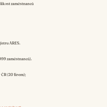
velikost zaměstnanců
gistru ARES.
 999 zaměstnanců).
 ČR (20 firem);