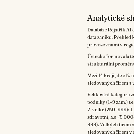
Analytické sh
Databáze Rejstřík AI 
data zániku. Přehled 
provozovnami v region
Ústecko formovala tě
strukturální proměno
Mezi 14 kraji jde o 5.
sledovaných firem s
Velikostní kategorii 
podniky (1–9 zam.) se 
2, velké (250–999): 1
zdravotní, a.s. (5 00
999). Velkých firem s 
sledovaných firem v d