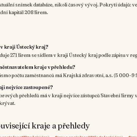
aktuální snímek databáze, nikoli časový vývoj. Pokrytí údajů: 
adní kapitál 208 firem.
 v kraji Ústecký kraj?
duje 271 firem se sídlem v kraji Ústecký kraj podle zápisu v re
městnavatelem kraje v přehledu?
ásmo počtu zaměstnanců má Krajská zdravotní, a.s. (5 000–9
aji nejvíce zastoupené?
rových přehledů má v kraji nejvíce zástupců Stavební firmy v
krývat.
uvisející kraje a přehledy