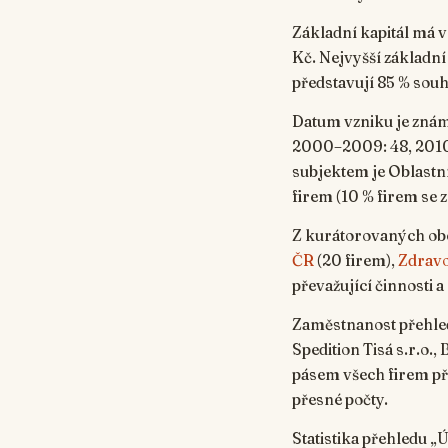
Základní kapitál má v 
Kč. Nejvyšší základní 
představují 85 % sou
Datum vzniku je známé
2000–2009: 48, 2010–
subjektem je Oblastní
firem (10 % firem se
Z kurátorovaných obo
ČR
(20 firem),
Zdravo
převažující činnosti 
Zaměstnanost přehledu
Spedition Tisá s.r.o.
pásem všech firem pře
přesné počty.
Statistika přehledu 