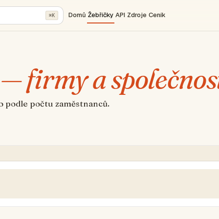
Domů
Žebříčky
API
Zdroje
Ceník
⌘K
 — firmy a společnos
no podle počtu zaměstnanců.