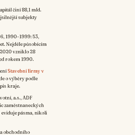
pitál činí 88,1 mld.
jsilnější subjekty
 6, 1990–1999: 53,
et. Nejdéle působícím
 2020 vzniklo 28
před rokem 1990.
pení
Stavební firmy v
Jde o výběry podle
pis kraje.
otní, a.s., ADF
ranic zaměstnaneckých
 eviduje pásma, nikoli
S a obchodního