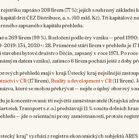
rejstříku zapsáno 208 firem (77 %); jejich souhrnný základní ka
kapitál drží ČEZ Distribuce, a. s. (60 mld. Kč). Tři kapitálově ne
hrnného zapsaného kapitálu přehledu.
 u 269 firem (99 %). Rozložení podle éry vzniku — před 1990:
2019: 134, 2020+: 28. Průměrné stáří firem v přehledu je 17 l
 stavební bytové družstvo Děčín, zapsaný v roce 1971. Po roce
 známým datem vzniku), zatímco 6 firem pochází ještě z doby 
rových přehledů mají v kraji Ústecký kraj nejsilnější zastou
tnictví v ČR
(17 firem),
Reality a development v ČR
(11 firem). 
a názvu, které se mohou překrývat — nejde o úplný oborový sou
 je koncentrovaná: tři největší zaměstnavatelé (Krajská zdrav
, Bartošek Transport s.r.o.) představují 11 % součtu dolních h
hledu — jde o orientační proxy zaměstnanosti, protože registr
„Ústecký kraj“ vychází z registru ekonomických subjektů ARE