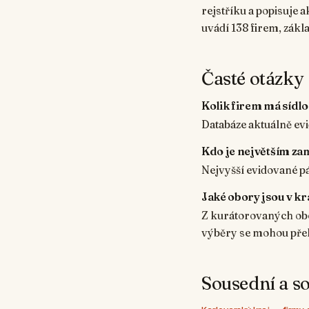
rejstříku a popisuje 
uvádí 138 firem, zákl
Časté otázky
Kolik firem má sídlo
Databáze aktuálně evi
Kdo je největším za
Nejvyšší evidované p
Jaké obory jsou v kr
Z kurátorovaných obo
výběry se mohou pře
Sousední a so