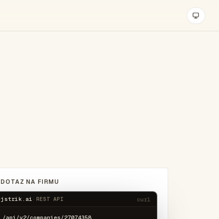
 DOTAZ NA FIRMU
ejstrik.ai
·
REST API
curl
 /api/v2/companies/27074358