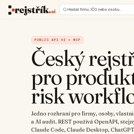
Hledat firmu, IČO nebo osobu…
PUBLIC API V2 + MCP
Český rejst
pro produkt
risk workfl
Jedno rozhraní pro firmy, osoby, vlast
a AI audit. REST používá OpenAPI, stejn
Claude Code, Claude Desktop, ChatGPT a