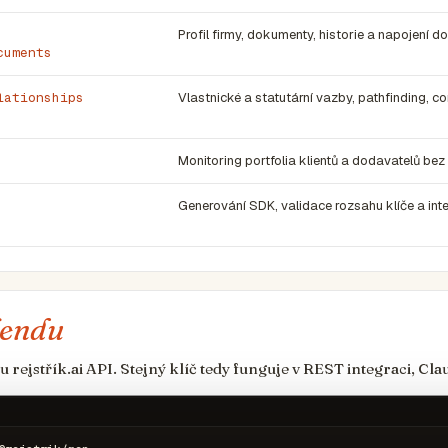
Profil firmy, dokumenty, historie a napojení d
cuments
lationships
Vlastnické a statutární vazby, pathfinding, c
Monitoring portfolia klientů a dodavatelů bez
Generování SDK, validace rozsahu klíče a int
kendu
 rejstřík.ai API. Stejný klíč tedy funguje v REST integraci, C