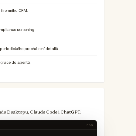
o firemního CRM.
ompliance screening.
 periodického procházení detailů.
egrace do agentů.
laude Desktopu, Claude Code i ChatGPT.
npm