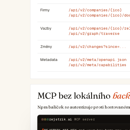
Firmy
/api/v2/companies/{ico}
/api/v2/companies/{ico}/do
Vazby
/api/v2/companies/{ico}/re
/api/v2/graph/traverse
Změny
/api/v2/changes?since=...
Metadata
/api/v2/meta/openapi.json
/api/v2/meta/capabilities
MCP bez lokálního
bac
Npm balíček se autentizuje proti hostovanému
rejstrik.ai
·
MCP server