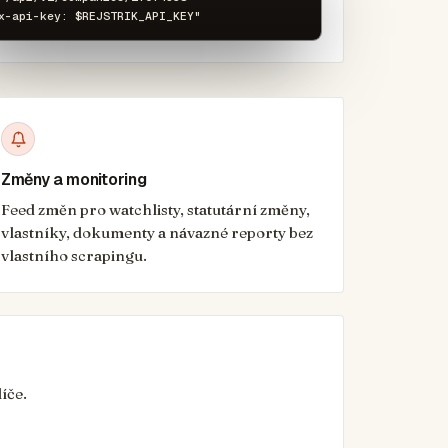
x-api-key: $REJSTRIK_API_KEY"
Změny a monitoring
Feed změn pro watchlisty, statutární změny,
vlastníky, dokumenty a návazné reporty bez
vlastního scrapingu.
íče.