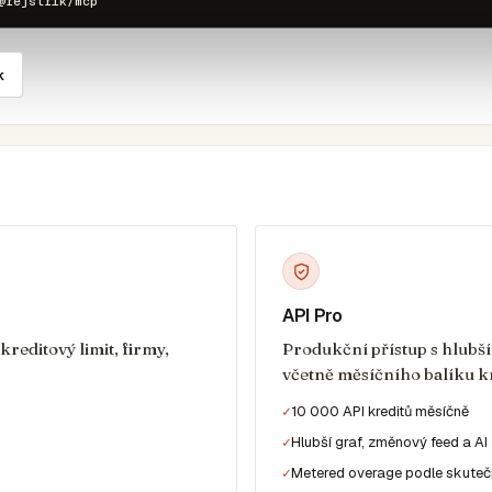
@rejstrik/mcp
k
API Pro
reditový limit, firmy,
Produkční přístup s hlubší
včetně měsíčního balíku kr
10 000 API kreditů měsíčně
Hlubší graf, změnový feed a AI
Metered overage podle skuteč