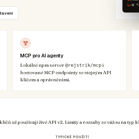
↳
-H "
tavení
MCP pro AI agenty
Lokální npm server
i
@rejstrik/mcp
hostované MCP endpointy se stejným API
klíčem a oprávněními.
čů už používají živé API v2. Limity a rozsahy se vážou na typ kl
TYPICKÉ POUŽITÍ