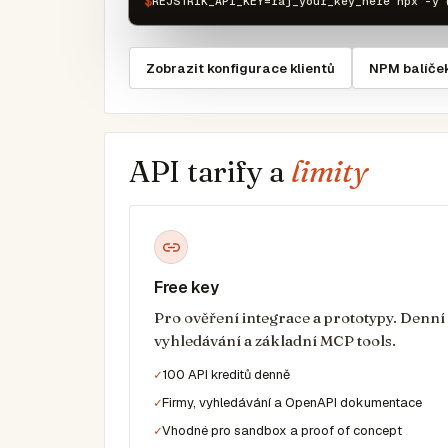
$
REJSTRIK_API_KEY=raj_your_key_here npx -y 
Zobrazit konfigurace klientů
NPM balíče
API tarify a
limity
Free key
Pro ověření integrace a prototypy. Denní k
vyhledávání a základní MCP tools.
100 API kreditů denně
Firmy, vyhledávání a OpenAPI dokumentace
Vhodné pro sandbox a proof of concept