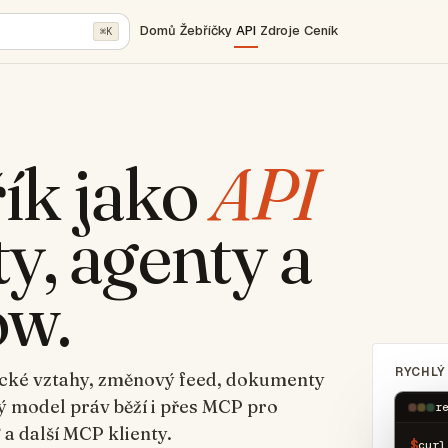
Domů
Žebříčky
API
Zdroje
Ceník
⌘K
řík jako
API
y, agenty a
ow.
RYCHLÝ
nické vztahy, změnový feed, dokumenty
ý model práv běží i přes MCP pro
r
 další MCP klienty.
$
curl