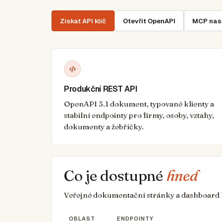
Získat API klíč
Otevřít OpenAPI
MCP nas
Produkční REST API
OpenAPI 3.1 dokument, typované klienty a
stabilní endpointy pro firmy, osoby, vztahy,
dokumenty a žebříčky.
Co je dostupné
hned
Veřejné dokumentační stránky a dashboard klí
OBLAST
ENDPOINTY