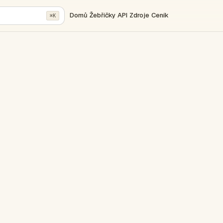
Domů
Žebříčky
API
Zdroje
Ceník
⌘K