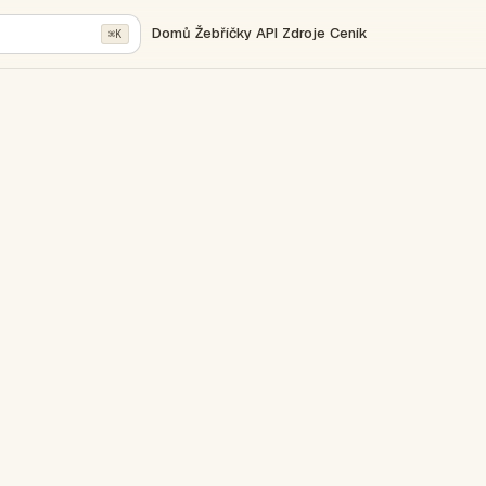
Domů
Žebříčky
API
Zdroje
Ceník
⌘K