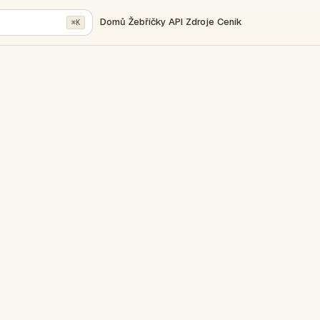
Domů
Žebříčky
API
Zdroje
Ceník
⌘K