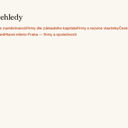
řehledy
dle zaměstnanců
Firmy dle základního kapitálu
Firmy s nejvíce vlastníky
Česk
led
Hlavní město Praha — firmy a společnosti