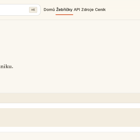
Domů
Žebříčky
API
Zdroje
Ceník
⌘K
zniku.