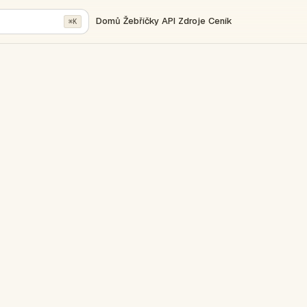
Domů
Žebříčky
API
Zdroje
Ceník
⌘K