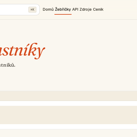
Domů
Žebříčky
API
Zdroje
Ceník
⌘K
astníky
stníků.