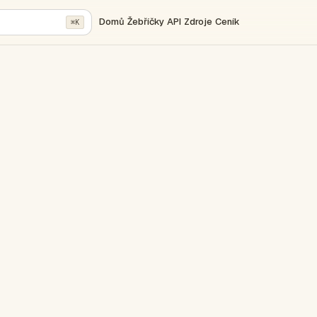
Domů
Žebříčky
API
Zdroje
Ceník
⌘K