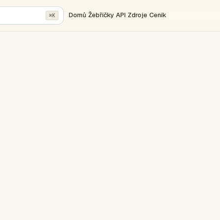
Domů
Žebříčky
API
Zdroje
Ceník
⌘K