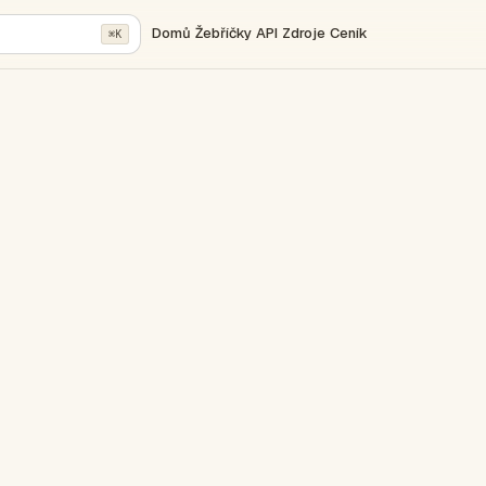
Domů
Žebříčky
API
Zdroje
Ceník
⌘K