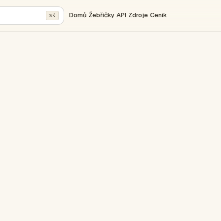
Domů
Žebříčky
API
Zdroje
Ceník
⌘K