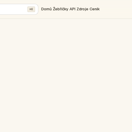
Domů
Žebříčky
API
Zdroje
Ceník
⌘K