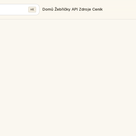
Domů
Žebříčky
API
Zdroje
Ceník
⌘K