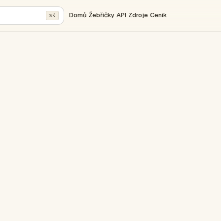
Domů
Žebříčky
API
Zdroje
Ceník
⌘K