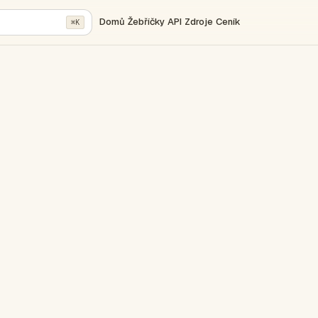
Domů
Žebříčky
API
Zdroje
Ceník
⌘K