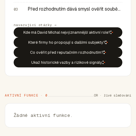
Před rozhodnutím dává smysl ověřit souběh rolí, historic…
03
navazující otázky →
Kde má David Michal nejvýznamnější aktivní role?
Které firmy ho propojují s dalšími subjekty?
Co ověřit před reputačním rozhodnutím?
Ukaž historické vazby a rizikové signály.
AKTIVNÍ FUNKCE · 0
OR · živé sledování
Žádné aktivní funkce.