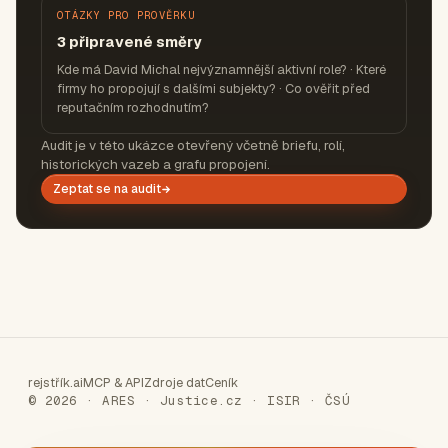
OTÁZKY PRO PROVĚRKU
3 připravené směry
Kde má David Michal nejvýznamnější aktivní role? · Které
firmy ho propojují s dalšími subjekty? · Co ověřit před
reputačním rozhodnutím?
Audit je v této ukázce otevřený včetně briefu, rolí,
historických vazeb a grafu propojení.
Zeptat se na audit
rejstřík.ai
MCP & API
Zdroje dat
Ceník
© 2026 · ARES · Justice.cz · ISIR · ČSÚ