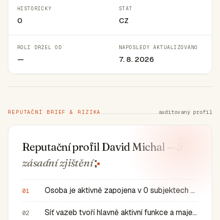
HISTORICKY
STÁT
0
CZ
ROLI DRŽEL OD
NAPOSLEDY AKTUALIZOVÁNO
—
7. 8. 2026
REPUTAČNÍ BRIEF & RIZIKA
auditovaný profil
Reputační profil David Michal
— 3
zásadní
zjištění
Osoba je aktivně zapojena v 0 subjektech a má 0 historic…
01
Síť vazeb tvoří hlavně aktivní funkce a majetkové role v…
02