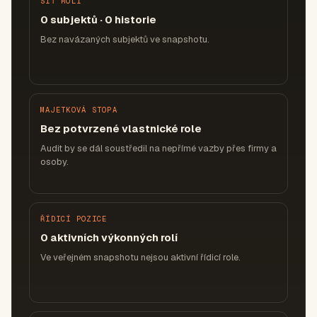
SÍŤ ROLÍ
0 subjektů · 0 historie
Bez navázaných subjektů ve snapshotu.
MAJETKOVÁ STOPA
Bez potvrzené vlastnické role
Audit by se dál soustředil na nepřímé vazby přes firmy a
osoby.
ŘÍDICÍ POZICE
0 aktivních výkonných rolí
Ve veřejném snapshotu nejsou aktivní řídicí role.