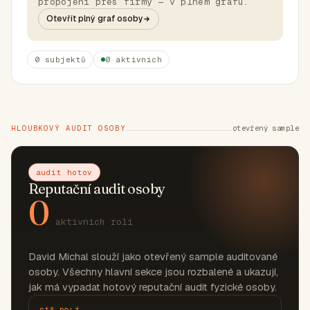
propojení přes firmy — v plném grafu.
Otevřít plný graf osoby
0 subjektů
0 aktivních
HLOUBKOVÝ AUDIT OSOBY
otevřený sample
audit hotov
Reputační audit osoby
0
aktivních rolí
David Michal slouží jako otevřený sample auditované
osoby. Všechny hlavní sekce jsou rozbalené a ukazují,
jak má vypadat hotový reputační audit fyzické osoby.