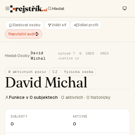
Sledovat osobu
Vidět síť
Sdílet profil
Reputační audit
David
synced 7. 8. 2026 · ARES ·
Hledat
›
Osoby
›
Michal
Justice.cz
0 aktivních pozic
CZ · fyzická osoba
David Michal
Funkce v 0 subjektech
· 0 aktivních · 0 historicky
SUBJEKTY
AKTIVNÍ
0
0