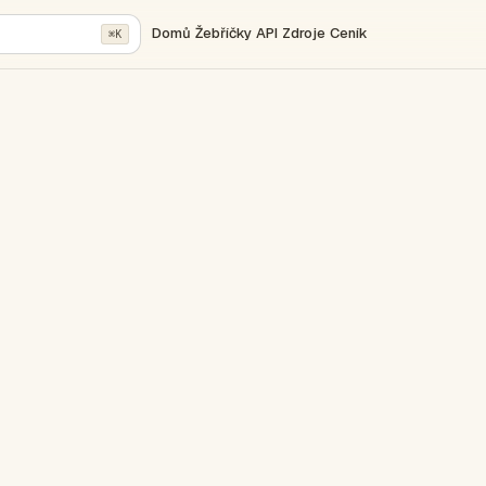
Domů
Žebříčky
API
Zdroje
Ceník
⌘K