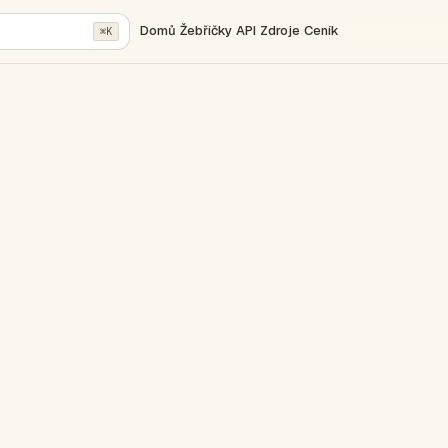
Domů
Žebříčky
API
Zdroje
Ceník
⌘K