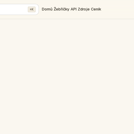
Domů
Žebříčky
API
Zdroje
Ceník
⌘K