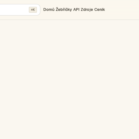
Domů
Žebříčky
API
Zdroje
Ceník
⌘K