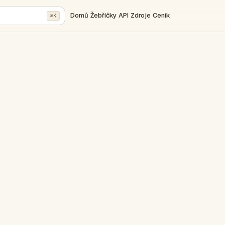
Domů
Žebříčky
API
Zdroje
Ceník
⌘K