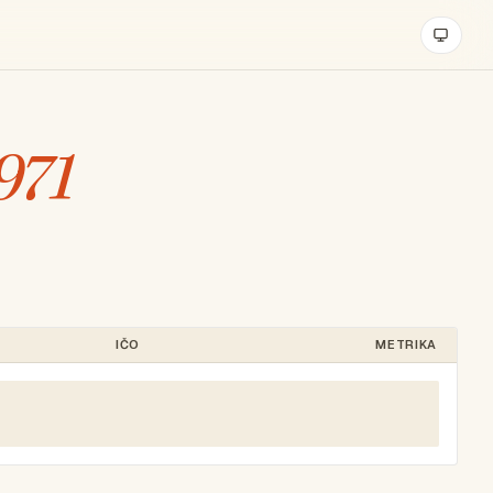
971
IČO
METRIKA