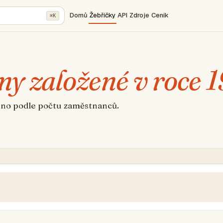
Domů
Žebříčky
API
Zdroje
Ceník
⌘K
my založené v roce 1
eno podle počtu zaměstnanců.