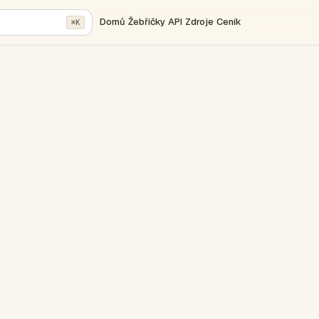
Domů
Žebříčky
API
Zdroje
Ceník
⌘K