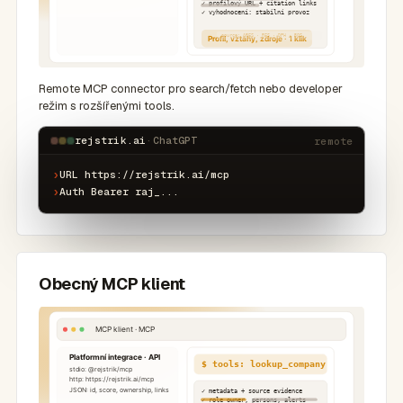
Remote MCP connector pro search/fetch nebo developer
režim s rozšířenými tools.
rejstrik.ai
·
ChatGPT
remote
›
URL https://rejstrik.ai/mcp
›
Auth Bearer raj_...
Obecný MCP klient