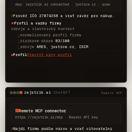
mcp: rejstrik.ai connected · justice.cz · ares
>
Prověř IČO 27074358 a vrať závěr pro nákup.
Profil a vazby firmy
⏺
zdroje a vlastnický kontext
⎿
normalizovaný profil firmy
⎿
rizikové skóre
83/100
⎿
zdroje
ARES, justice.cz, ISIR
Profil
Otevřít plný profil
●
rejstrik.ai
·
ChatGPT
Remote MCP
Remote MCP
connector
https://rejstrik.ai/mcp · Bearer API key
>
Najdi firmu podle názvu a vrať citovatelný 