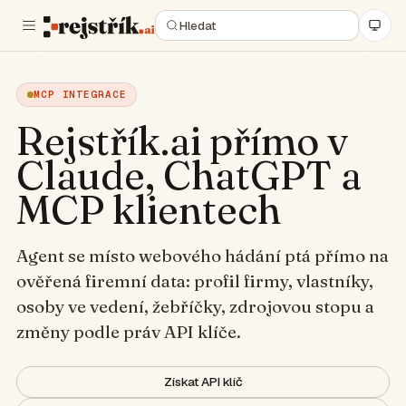
MCP INTEGRACE
Rejstřík.ai přímo v
Claude, ChatGPT a
MCP klientech
Agent se místo webového hádání ptá přímo na
ověřená firemní data: profil firmy, vlastníky,
osoby ve vedení, žebříčky, zdrojovou stopu a
✻
Welcome to
rejstrik.ai
změny podle práv API klíče.
/help for commands · /status for connection
cwd: ~/research/firmy
mcp: rejstrik.ai connected · justice.cz · ares
Získat API klíč