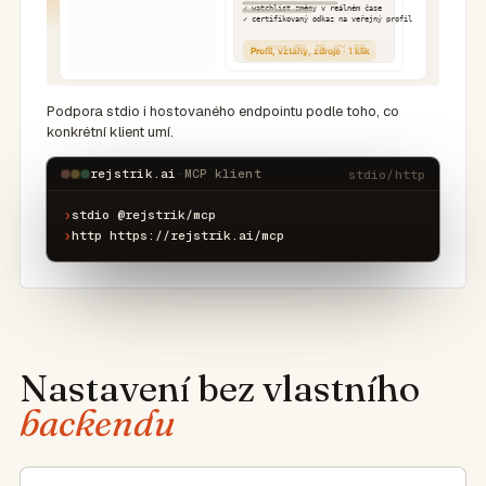
Podpora stdio i hostovaného endpointu podle toho, co
konkrétní klient umí.
rejstrik.ai
·
MCP klient
stdio/http
›
stdio @rejstrik/mcp
›
http https://rejstrik.ai/mcp
Nastavení bez vlastního
backendu