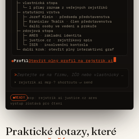
├─ vlastnická stopa

│  └─ 1 přímý záznam z veřejných rejstříků

├─ statutární vrstva

│  ├─ Jozef Klein · předseda představenstva

│  ├─ Branislav Tkáčik · člen představenstva

│  └─ další osoby ve vedení a prokuře

├─ zdrojová stopa

│  ├─ ARES · základní identita

│  ├─ justice.cz · rejstříkový spis

│  └─ ISIR · insolvenční kontrola

└─ další krok: otevřít plný interaktivní graf
Profil
Otevřít plný profil na rejstrik.ai
●
>
Zeptejte se na firmu, IČO nebo vlastnický graf
⏵ rejstrik.ai mcp
·
? shortcuts
·
↵ send
READY
mcp: rejstrik.ai
·
justice.cz
·
ares
výstup zůstává pro čtení
Praktické dotazy, které