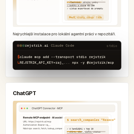
Nejrychlejší instalace pro lokální agentní práci v repozitáři.
rejstrik.ai
·
Claude Code
stdio
$
claude mcp add --transport stdio rejstrik
↳
REJSTRIK_API_KEY=raj_... npx -y @rejstrik/mcp
ChatGPT