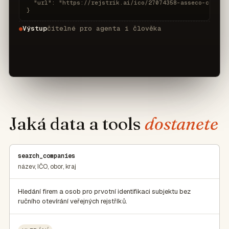
  "url": "https://rejstrik.ai/ico/27074358-asseco-central
}
Výstup
čitelné pro agenta i člověka
●
Jaká data a tools
dostanete
search_companies
název, IČO, obor, kraj
Hledání firem a osob pro prvotní identifikaci subjektu bez
ručního otevírání veřejných rejstříků.