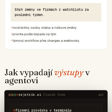
Shrň změny ve firmách z watchlistu za
poslední týden.
nové listiny, osoby, status a rizikové změny
priorita podle dopadu na tým
týmový workflow přes changes a webhooky
Jak vypadají
výstupy
v
agentovi
✻
rejstrik.ai
·
Claude Code
MCP
✻
Firemní prověrka v
terminálu