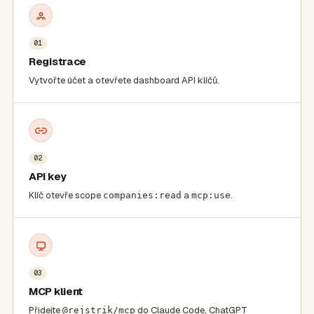
01
Registrace
Vytvořte účet a otevřete dashboard API klíčů.
02
API key
Klíč otevře scope
a
.
companies:read
mcp:use
03
MCP klient
Přidejte
do Claude Code, ChatGPT
@rejstrik/mcp