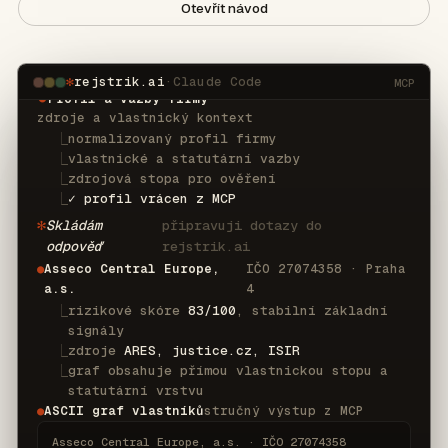
>
Prověř Asseco Central Europe a ukaž 
Otevřít návod
vlastníky, rizika a zdroje.
✻
Načítám
připravuji dotazy do
kontext
rejstrik.ai
✻
rejstrik.ai
·
Claude Code
MCP
Profil a vazby firmy
⏺
zdroje a vlastnický kontext
⎿
normalizovaný profil firmy
⎿
vlastnické a statutární vazby
⎿
zdrojová stopa pro ověření
⎿
✓ profil vrácen z MCP
✻
Skládám
připravuji dotazy do
odpověď
rejstrik.ai
Asseco Central Europe,
IČO 27074358 · Praha
●
a.s.
4
⎿
rizikové skóre
83/100
, stabilní základní
signály
⎿
zdroje
ARES, justice.cz, ISIR
⎿
graf obsahuje přímou vlastnickou stopu a
statutární vrstvu
ASCII graf vlastníků
stručný výstup z MCP
●
Asseco Central Europe, a.s. · IČO 27074358
