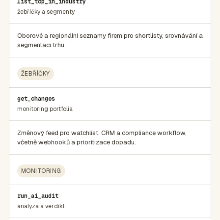
list_top_in_industry
žebříčky a segmenty
Oborové a regionální seznamy firem pro shortlisty, srovnávání a
segmentaci trhu.
ŽEBŘÍČKY
get_changes
monitoring portfolia
Změnový feed pro watchlist, CRM a compliance workflow,
včetně webhooků a prioritizace dopadu.
MONITORING
run_ai_audit
analýza a verdikt