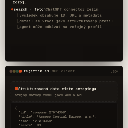
zdroj.
search · fetch
ChatGPT connector režim
⏺
⎿
výsledek obsahuje ID, URL a metadata
⎿
detail se vrací jako strukturovaný profil
⎿
agent může odkázat na veřejný profil
rejstrik.ai
·
MCP klient
JSON
Strukturovaná data
místo scrapingu
stejný datový model jako web a API
{

  "id": "company:27074358",

  "title": "Asseco Central Europe, a.s.",

  "ico": "27074358",

  "score": 83,
