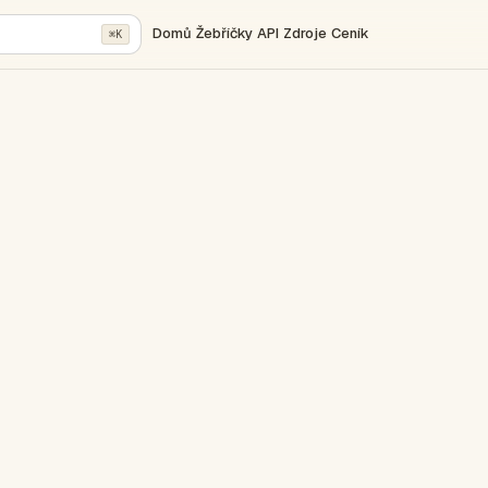
Domů
Žebříčky
API
Zdroje
Ceník
⌘K