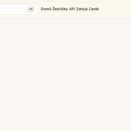
Domů
Žebříčky
API
Zdroje
Ceník
⌘K