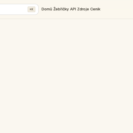
Domů
Žebříčky
API
Zdroje
Ceník
⌘K