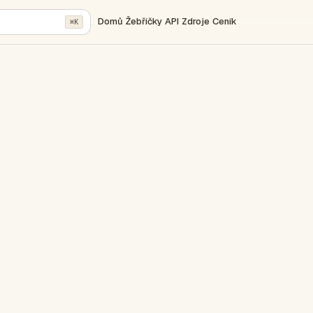
Domů
Žebříčky
API
Zdroje
Ceník
⌘K