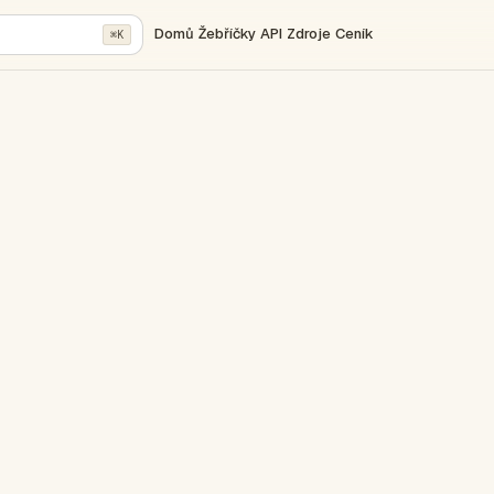
Domů
Žebříčky
API
Zdroje
Ceník
⌘K