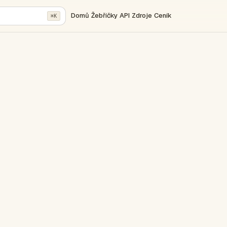
Domů
Žebříčky
API
Zdroje
Ceník
⌘K