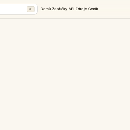
Domů
Žebříčky
API
Zdroje
Ceník
⌘K