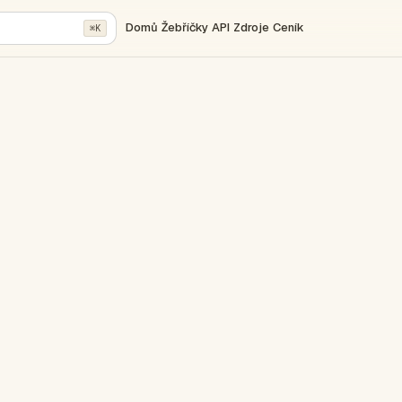
Domů
Žebříčky
API
Zdroje
Ceník
⌘K