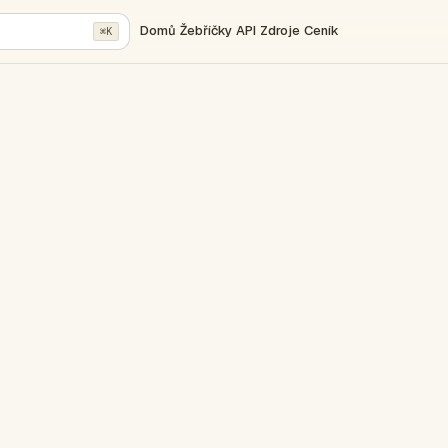
Domů
Žebříčky
API
Zdroje
Ceník
⌘K