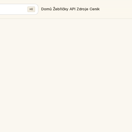
Domů
Žebříčky
API
Zdroje
Ceník
⌘K