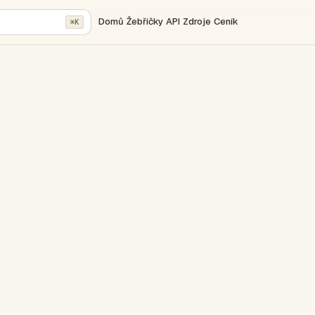
Domů
Žebříčky
API
Zdroje
Ceník
⌘K