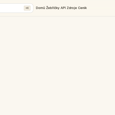
Domů
Žebříčky
API
Zdroje
Ceník
⌘K