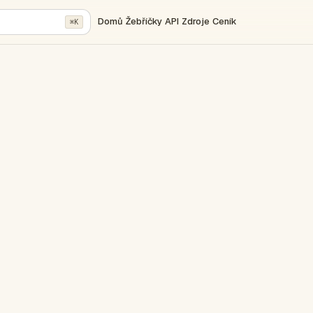
Domů
Žebříčky
API
Zdroje
Ceník
⌘K