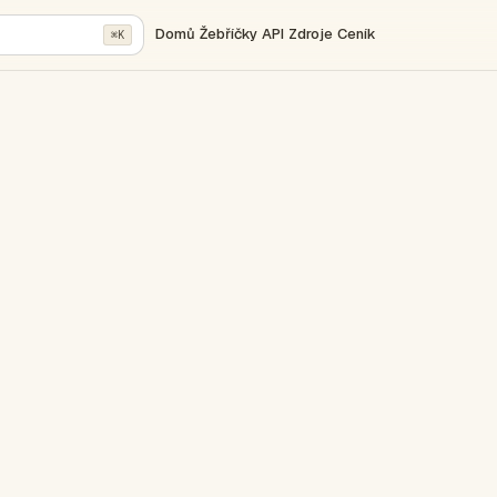
Domů
Žebříčky
API
Zdroje
Ceník
⌘K