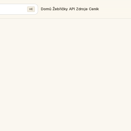
Domů
Žebříčky
API
Zdroje
Ceník
⌘K