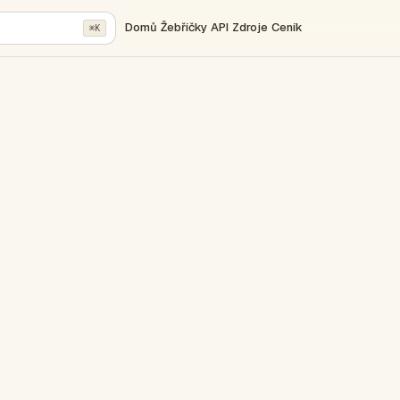
Domů
Žebříčky
API
Zdroje
Ceník
⌘K