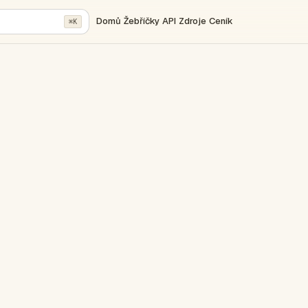
Domů
Žebříčky
API
Zdroje
Ceník
⌘K