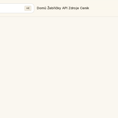
Domů
Žebříčky
API
Zdroje
Ceník
⌘K