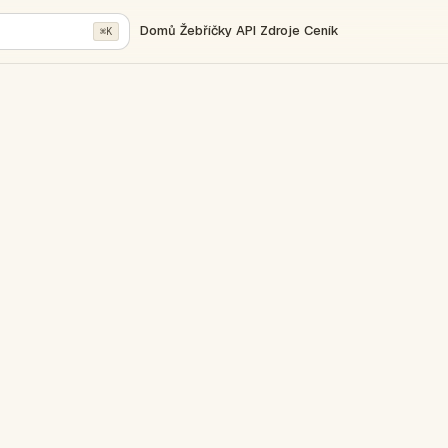
Domů
Žebříčky
API
Zdroje
Ceník
⌘K