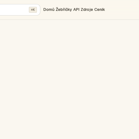
Domů
Žebříčky
API
Zdroje
Ceník
⌘K