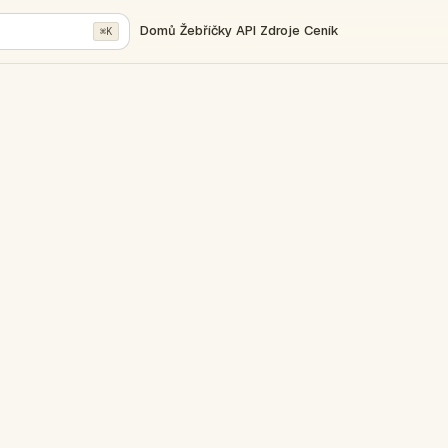
Domů
Žebříčky
API
Zdroje
Ceník
⌘K